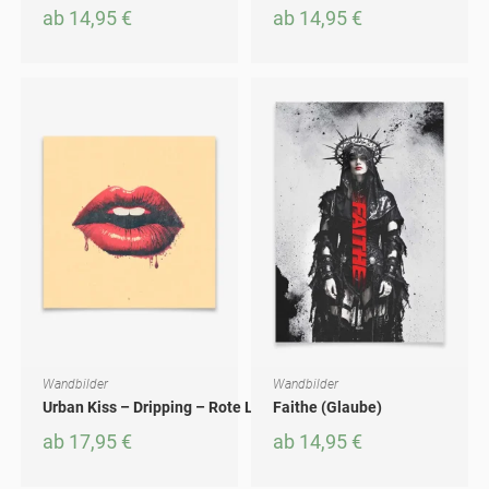
ab
14,95
€
ab
14,95
€
Wandbilder
Wandbilder
AUSFÜHRUNG WÄHLEN
AUSFÜHRUNG WÄHLEN
Dieses Produkt weist mehrere Varianten auf. Die Optionen können auf der Produktseite gewählt werden
Dieses Produkt weist mehrere Varianten auf. Die Optionen können auf der Produktseite gewählt werden
Urban Kiss – Dripping – Rote Lippen an einer Wand
Faithe (Glaube)
ab
17,95
€
ab
14,95
€