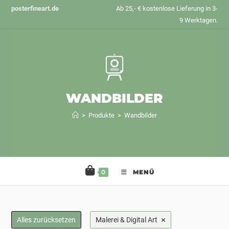
Zum
posterfineart.de
Ab 25,- € kostenlose Lieferung in 3-
Inhalt
9 Werktagen.
springen
WANDBILDER
>
Produkte
>
Wandbilder
0
MENÜ
×
Alles zurücksetzen
Malerei & Digital Art