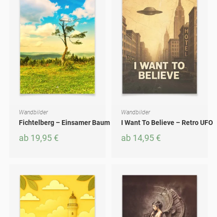
Wandbilder
Wandbilder
AUSFÜHRUNG WÄHLEN
AUSFÜHRUNG WÄHLEN
Dieses Produkt weist mehrere Varianten auf. Die Optionen können auf der Produktseite gewählt werden
Dieses Produkt weist mehrere Varianten auf. Die Optionen können auf der Produktseite gewählt werden
Fichtelberg – Einsamer Baum
I Want To Believe – Retro UFO
ab
19,95
€
ab
14,95
€