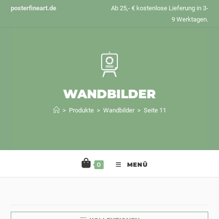
Zum
posterfineart.de
Ab 25,- € kostenlose Lieferung in 3-
Inhalt
9 Werktagen.
springen
WANDBILDER
>
Produkte
>
Wandbilder
>
Seite 11
0
MENÜ