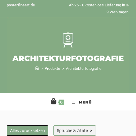
Zum
posterfineart.de
Ab 25,- € kostenlose Lieferung in 3-
Inhalt
9 Werktagen.
springen
ARCHITEKTURFOTOGRAFIE
>
Produkte
>
Architekturfotografie
0
MENÜ
×
Alles zurücksetzen
Sprüche & Zitate