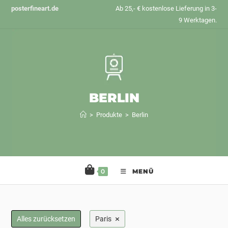
Zum
posterfineart.de
Ab 25,- € kostenlose Lieferung in 3-
Inhalt
9 Werktagen.
springen
BERLIN
>
Produkte
>
Berlin
0
MENÜ
×
Alles zurücksetzen
Paris