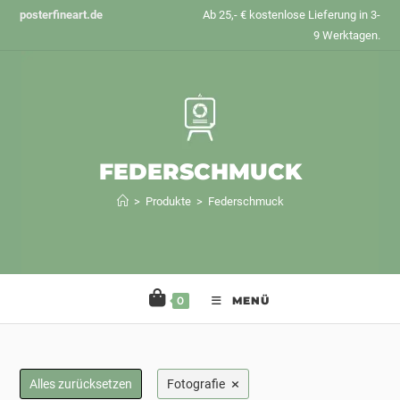
Zum
posterfineart.de
Ab 25,- € kostenlose Lieferung in 3-
Inhalt
9 Werktagen.
springen
FEDERSCHMUCK
>
Produkte
>
Federschmuck
0
MENÜ
×
Alles zurücksetzen
Fotografie