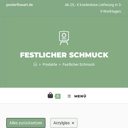
Zum
posterfineart.de
Ab 25,- € kostenlose Lieferung in 3-
Inhalt
9 Werktagen.
springen
FESTLICHER SCHMUCK
>
Produkte
>
Festlicher Schmuck
0
MENÜ
×
Alles zurücksetzen
Acrylglas