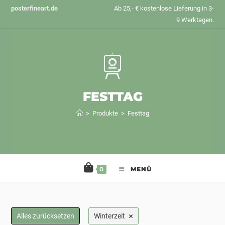
Zum
posterfineart.de
Ab 25,- € kostenlose Lieferung in 3-
Inhalt
9 Werktagen.
springen
FESTTAG
>
Produkte
>
Festtag
0
MENÜ
×
Alles zurücksetzen
Winterzeit