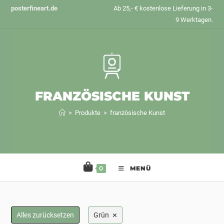
Zum
posterfineart.de
Ab 25,- € kostenlose Lieferung in 3-
Inhalt
9 Werktagen.
springen
FRANZÖSISCHE KUNST
>
Produkte
>
französische Kunst
0
MENÜ
×
Alles zurücksetzen
Grün