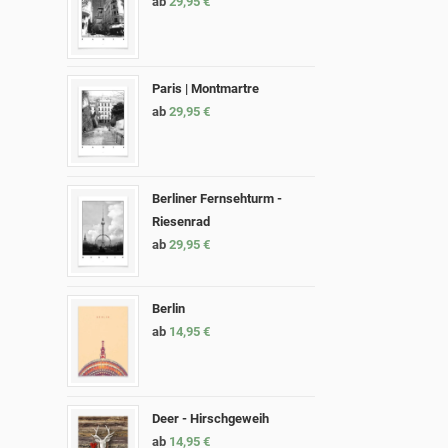
ab
29,95
€
Paris | Montmartre
ab
29,95
€
Berliner Fernsehturm -
Riesenrad
ab
29,95
€
Berlin
ab
14,95
€
Deer - Hirschgeweih
ab
14,95
€