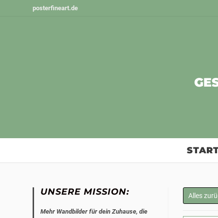
Zum
posterfineart.de
Inhalt
springen
GE
START
UNSERE MISSION:
Alles zur
Mehr Wandbilder für dein Zuhause, die