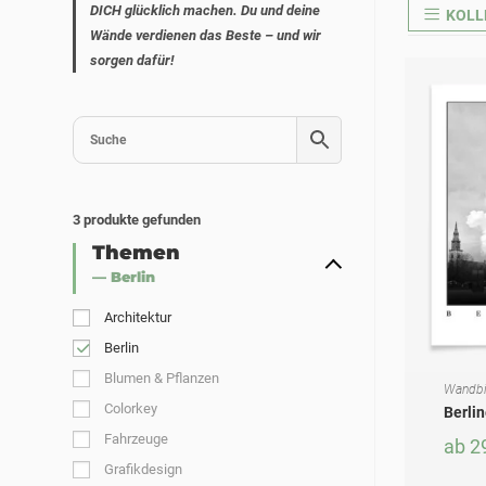
DICH glücklich machen. Du und deine
KOLL
Wände verdienen das Beste – und wir
sorgen dafür!
3
produkte gefunden
Themen
— Berlin
Architektur
Berlin
Blumen & Pflanzen
Wandbi
AUSF
Dieses Produkt weist mehrere Varianten auf. Die Optionen können auf der Produktseite gewählt werden
Colorkey
Berli
Fahrzeuge
ab
2
Grafikdesign