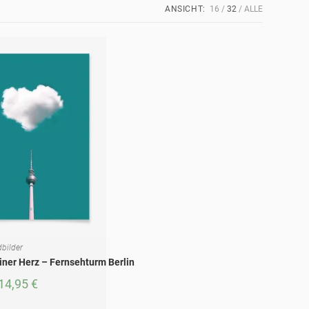
ANSICHT:
16
32
ALLE
bilder
FÜHRUNG WÄHLEN
iner Herz – Fernsehturm Berlin
14,95
€