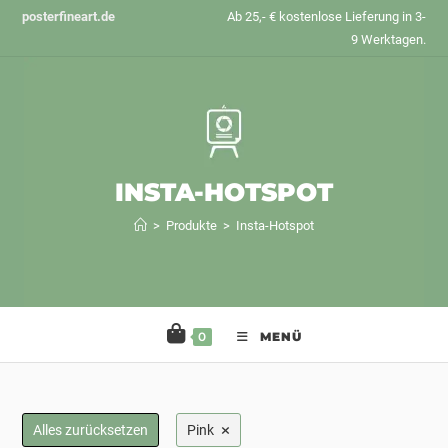
Zum
posterfineart.de
Ab 25,- € kostenlose Lieferung in 3-
Inhalt
9 Werktagen.
springen
INSTA-HOTSPOT
>
Produkte
>
Insta-Hotspot
0
MENÜ
×
Alles zurücksetzen
Pink