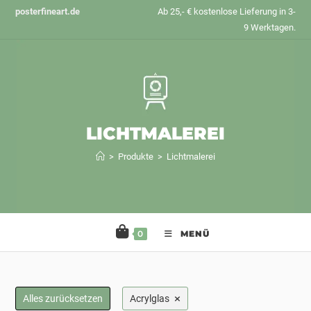
Zum
posterfineart.de
Ab 25,- € kostenlose Lieferung in 3-
Inhalt
9 Werktagen.
springen
LICHTMALEREI
>
Produkte
>
Lichtmalerei
0
MENÜ
×
Alles zurücksetzen
Acrylglas