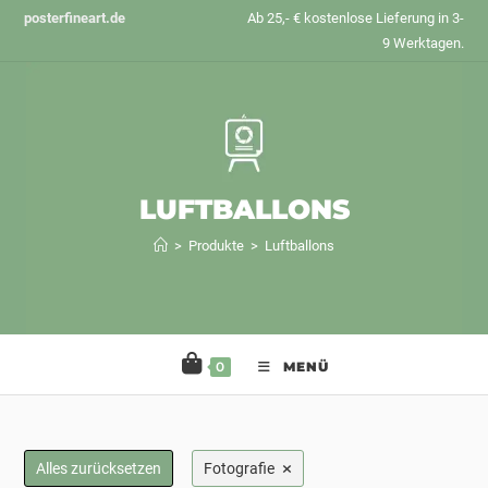
Zum
posterfineart.de
Ab 25,- € kostenlose Lieferung in 3-
Inhalt
9 Werktagen.
springen
LUFTBALLONS
>
Produkte
>
Luftballons
0
MENÜ
×
Alles zurücksetzen
Fotografie