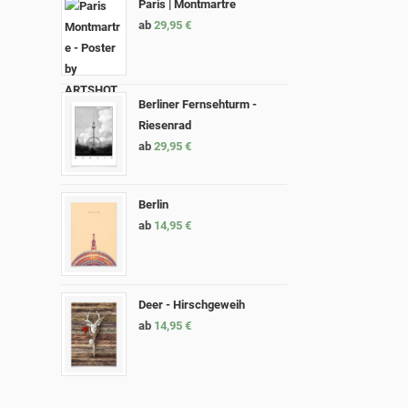
Paris | Montmartre
ab
29,95
€
Berliner Fernsehturm -
Riesenrad
ab
29,95
€
Berlin
ab
14,95
€
Deer - Hirschgeweih
ab
14,95
€