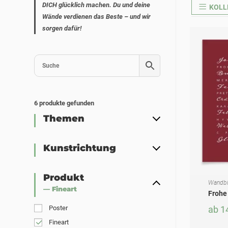
DICH glücklich machen. Du und deine
KOLL
Wände verdienen das Beste – und wir
sorgen dafür!
6
produkte gefunden
Themen
Kunstrichtung
Produkt
Wandbi
AUSF
Dieses Produkt weist mehrere Varianten auf. Die Optionen können auf der Produktseite gewählt werden
— Fineart
Frohe
Poster
ab
1
Fineart