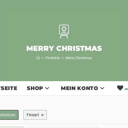
MERRY CHRISTMAS
>
Produkte
>
Merry Christmas
SEITE
SHOP
MEIN KONTO
×
ücksetzen
Fineart