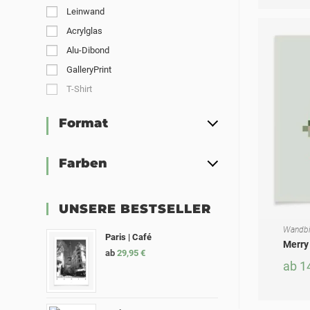
Leinwand
Acrylglas
Alu-Dibond
GalleryPrint
T-Shirt
Format
Farben
UNSERE BESTSELLER
Wandbi
AUSF
Dieses Produkt weist mehrere Varianten auf. Die Optionen können auf der Produktseite gewählt werden
Paris | Café
Merry 
ab
29,95
€
ab
1