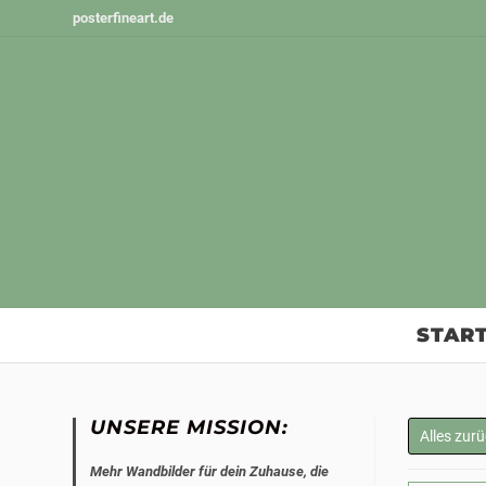
Zum
posterfineart.de
Inhalt
springen
START
UNSERE MISSION:
Alles zur
Mehr Wandbilder für dein Zuhause, die