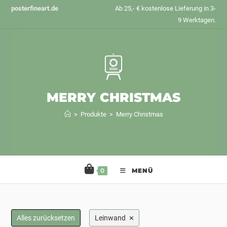
Zum
posterfineart.de
Ab 25,- € kostenlose Lieferung in 3-
Inhalt
9 Werktagen.
springen
MERRY CHRISTMAS
>
Produkte
>
Merry Christmas
0
MENÜ
×
Alles zurücksetzen
Leinwand