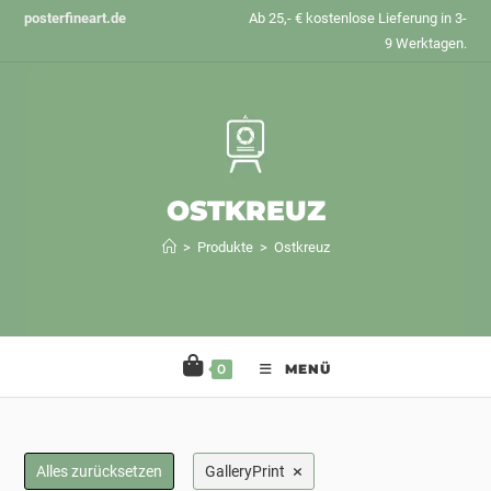
Zum
posterfineart.de
Ab 25,- € kostenlose Lieferung in 3-
Inhalt
9 Werktagen.
springen
OSTKREUZ
>
Produkte
>
Ostkreuz
0
MENÜ
×
Alles zurücksetzen
GalleryPrint