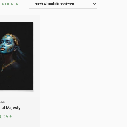
EKTIONEN
lder
ÜHRUNG WÄHLEN
ial Majesty
4,95
€