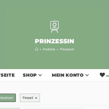
PRINZESSIN
>
Produkte
>
Prinzessin
SEITE
SHOP
MEIN KONTO
×
ücksetzen
Fineart