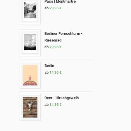
Paris | Montmartre
ab
29,95
€
Berliner Fernsehturm -
Riesenrad
ab
29,95
€
Berlin
ab
14,95
€
Deer - Hirschgeweih
ab
14,95
€