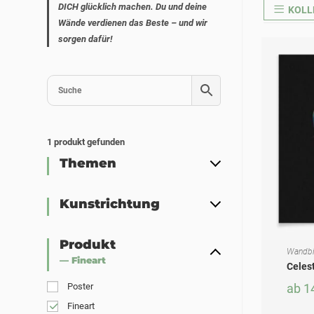
DICH glücklich machen. Du und deine
KOLL
Wände verdienen das Beste – und wir
sorgen dafür!
1
produkt gefunden
Themen
Kunstrichtung
Produkt
Wandbi
AUSF
Dieses Produkt weist mehrere Varianten auf. Die Optionen können auf der Produktseite gewählt werden
— Fineart
Celest
Poster
ab
1
Fineart