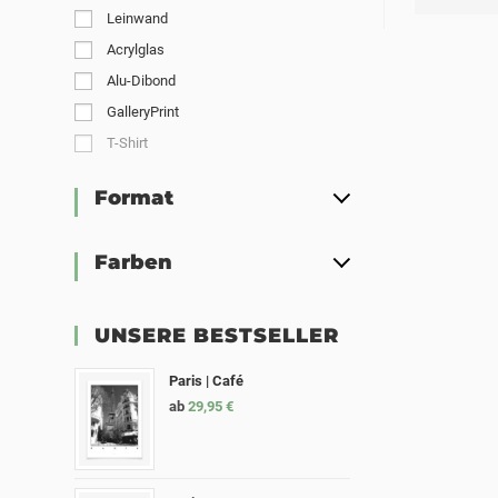
Leinwand
Acrylglas
Alu-Dibond
GalleryPrint
T-Shirt
Format
Farben
UNSERE BESTSELLER
Paris | Café
ab
29,95
€