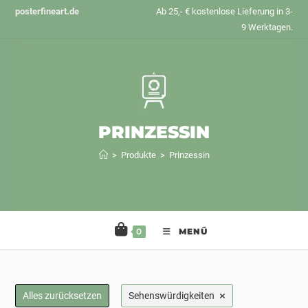
Zum
posterfineart.de
Ab 25,- € kostenlose Lieferung in 3-
Inhalt
9 Werktagen.
springen
PRINZESSIN
>
Produkte
>
Prinzessin
0
MENÜ
×
Alles zurücksetzen
Sehenswürdigkeiten