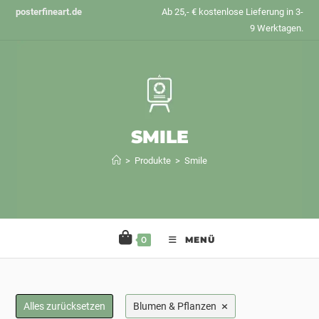
Zum
posterfineart.de
Ab 25,- € kostenlose Lieferung in 3-
Inhalt
9 Werktagen.
springen
SMILE
>
Produkte
>
Smile
0
MENÜ
×
Alles zurücksetzen
Blumen & Pflanzen