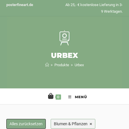
Zum
posterfineart.de
Ab 25,- € kostenlose Lieferung in 3-
Inhalt
9 Werktagen.
springen
URBEX
>
Produkte
>
Urbex
0
MENÜ
×
Alles zurücksetzen
Blumen & Pflanzen