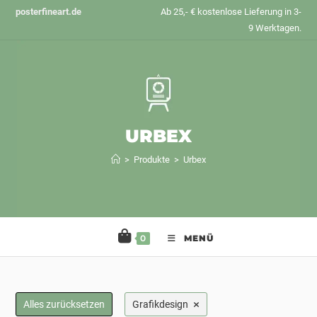
Zum
posterfineart.de
Ab 25,- € kostenlose Lieferung in 3-
Inhalt
9 Werktagen.
springen
URBEX
>
Produkte
>
Urbex
0
MENÜ
×
Alles zurücksetzen
Grafikdesign