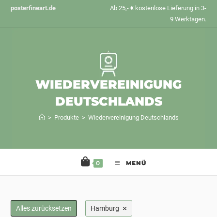
Zum
posterfineart.de
Ab 25,- € kostenlose Lieferung in 3-
Inhalt
9 Werktagen.
springen
WIEDERVEREINIGUNG
DEUTSCHLANDS
>
Produkte
>
Wiedervereinigung Deutschlands
0
MENÜ
×
Alles zurücksetzen
Hamburg