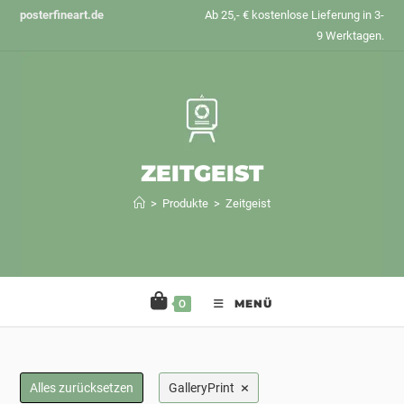
Zum
posterfineart.de
Ab 25,- € kostenlose Lieferung in 3-
Inhalt
9 Werktagen.
springen
ZEITGEIST
>
Produkte
>
Zeitgeist
0
MENÜ
×
Alles zurücksetzen
GalleryPrint