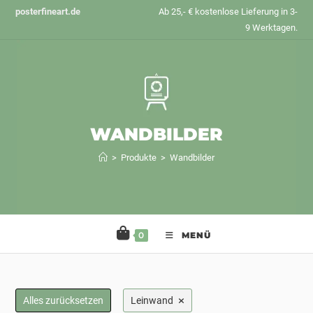
Zum
posterfineart.de
Ab 25,- € kostenlose Lieferung in 3-
Inhalt
9 Werktagen.
springen
WANDBILDER
>
Produkte
>
Wandbilder
0
MENÜ
×
Alles zurücksetzen
Leinwand