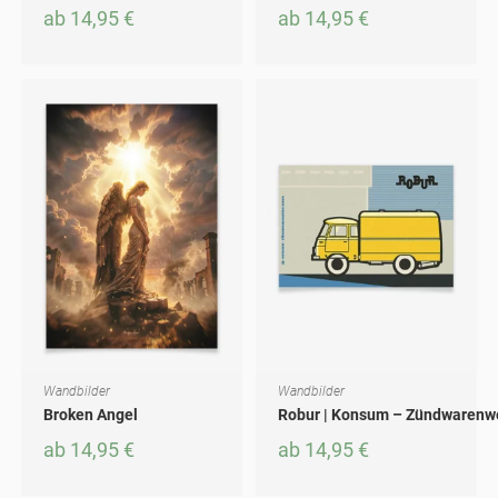
ab
14,95
€
ab
14,95
€
Wandbilder
Wandbilder
AUSFÜHRUNG WÄHLEN
AUSFÜHRUNG WÄHLEN
Dieses Produkt weist mehrere Varianten auf. Die Optionen können auf der Produktseite gewählt werden
Dieses Produkt weist mehrere Varianten auf. Die Optionen können auf der Produktseite gewählt werden
Broken Angel
Robur | Konsum – Zündwarenw
ab
14,95
€
ab
14,95
€