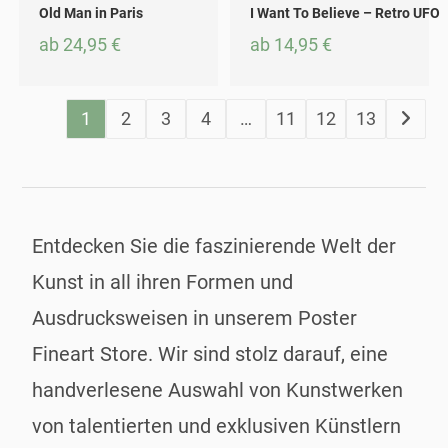
Dieses Produkt weist mehrere Varianten auf. Die Optionen können auf der Produktseite gewählt werden
Dieses Produkt weist mehrere Varianten auf. Die Optionen können auf der Produktseite gewählt werden
Old Man in Paris
I Want To Believe – Retro UFO
ab
24,95
€
ab
14,95
€
1
2
3
4
…
11
12
13
Entdecken Sie die faszinierende Welt der
Kunst in all ihren Formen und
Ausdrucksweisen in unserem Poster
Fineart Store. Wir sind stolz darauf, eine
handverlesene Auswahl von Kunstwerken
von talentierten und exklusiven Künstlern