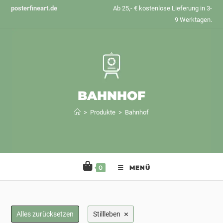
Zum
posterfineart.de
Ab 25,- € kostenlose Lieferung in 3-
Inhalt
9 Werktagen.
springen
BAHNHOF
>
Produkte
>
Bahnhof
0
MENÜ
×
Alles zurücksetzen
Stillleben