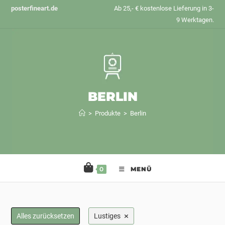
Zum
posterfineart.de
Ab 25,- € kostenlose Lieferung in 3-
Inhalt
9 Werktagen.
springen
BERLIN
>
Produkte
>
Berlin
0
MENÜ
×
Alles zurücksetzen
Lustiges