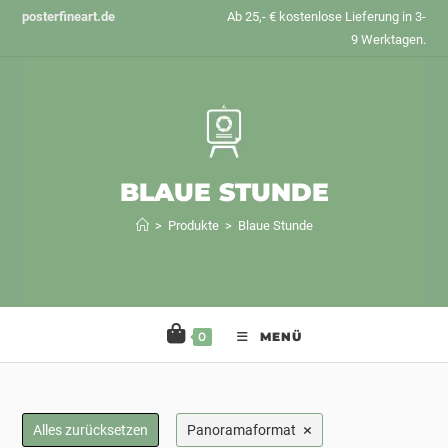
Zum
posterfineart.de
Ab 25,- € kostenlose Lieferung in 3-
Inhalt
9 Werktagen.
springen
BLAUE STUNDE
>
Produkte
>
Blaue Stunde
0
MENÜ
×
Alles zurücksetzen
Panoramaformat