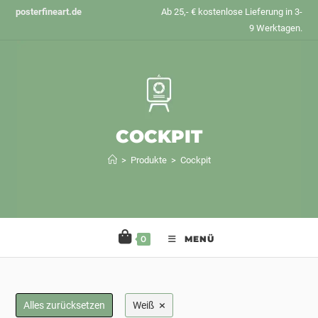
Zum
posterfineart.de
Ab 25,- € kostenlose Lieferung in 3-
Inhalt
9 Werktagen.
springen
COCKPIT
>
Produkte
>
Cockpit
0
MENÜ
×
Alles zurücksetzen
Weiß