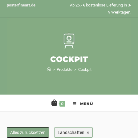
Zum
posterfineart.de
Ab 25,- € kostenlose Lieferung in 3-
Inhalt
9 Werktagen.
springen
COCKPIT
>
Produkte
>
Cockpit
0
MENÜ
×
Alles zurücksetzen
Landschaften