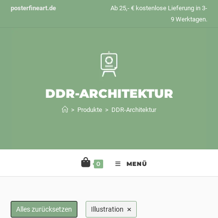
Zum
posterfineart.de
Ab 25,- € kostenlose Lieferung in 3-
Inhalt
9 Werktagen.
springen
DDR-ARCHITEKTUR
>
Produkte
>
DDR-Architektur
0
MENÜ
×
Alles zurücksetzen
Illustration