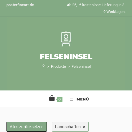
Zum
posterfineart.de
Ab 25,- € kostenlose Lieferung in 3-
Inhalt
9 Werktagen.
springen
FELSENINSEL
>
Produkte
>
Felseninsel
0
MENÜ
×
Alles zurücksetzen
Landschaften