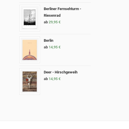
Berliner Fernsehturm -
Riesenrad
ab
29,95
€
Berlin
ab
14,95
€
Deer - Hirschgeweih
ab
14,95
€