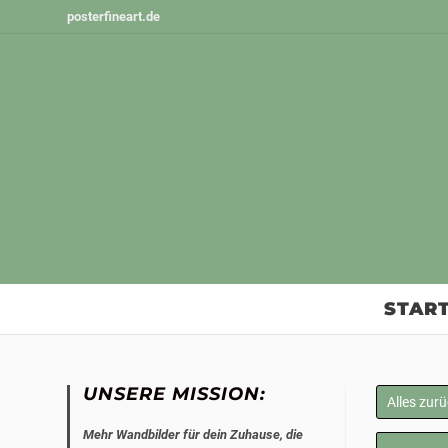
Zum
posterfineart.de
Inhalt
springen
START
UNSERE MISSION:
Alles zur
Mehr Wandbilder für dein Zuhause, die