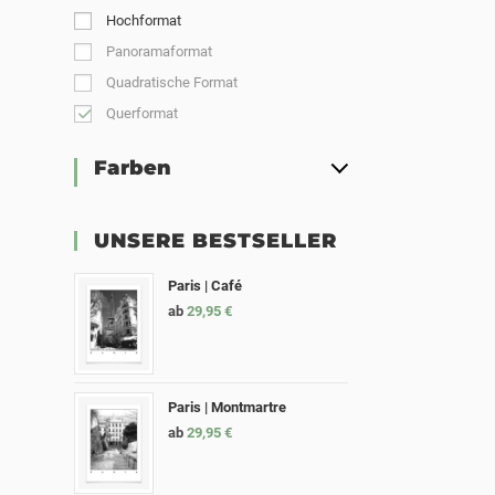
Hochformat
Panoramaformat
Quadratische Format
Querformat
Farben
UNSERE BESTSELLER
Paris | Café
ab
29,95
€
Paris | Montmartre
ab
29,95
€