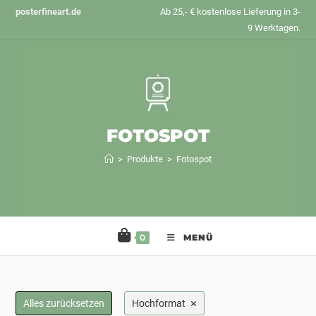
Zum
posterfineart.de
Ab 25,- € kostenlose Lieferung in 3-
Inhalt
9 Werktagen.
springen
FOTOSPOT
>
Produkte
>
Fotospot
0
MENÜ
×
Alles zurücksetzen
Hochformat