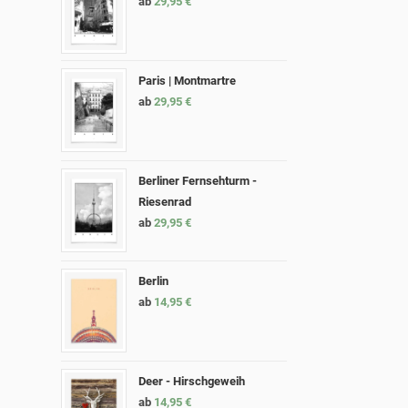
ab
29,95
€
Paris | Montmartre
ab
29,95
€
Berliner Fernsehturm -
Riesenrad
ab
29,95
€
Berlin
ab
14,95
€
Deer - Hirschgeweih
ab
14,95
€