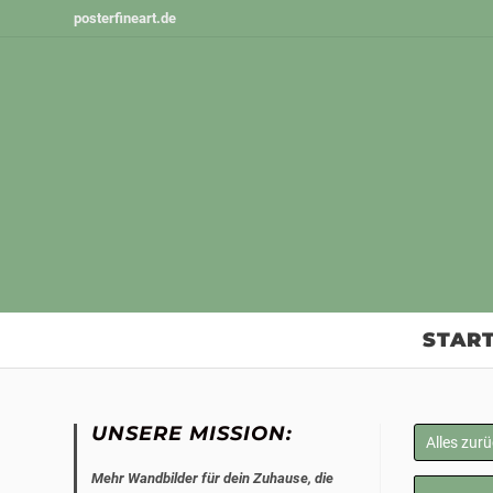
Zum
posterfineart.de
Inhalt
springen
START
UNSERE MISSION:
Alles zur
Mehr Wandbilder für dein Zuhause, die