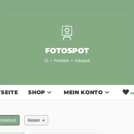
FOTOSPOT
>
Produkte
>
Fotospot
SEITE
SHOP
MEIN KONTO
×
ücksetzen
Reisen