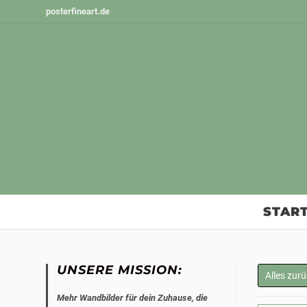
Zum
posterfineart.de
Inhalt
springen
START
UNSERE MISSION:
Alles zur
Mehr Wandbilder für dein Zuhause, die