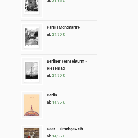
ab
29,95
€
Paris | Montmartre
ab
29,95
€
Berliner Fernsehturm -
Riesenrad
ab
29,95
€
Berlin
ab
14,95
€
Deer - Hirschgeweih
ab
14,95
€