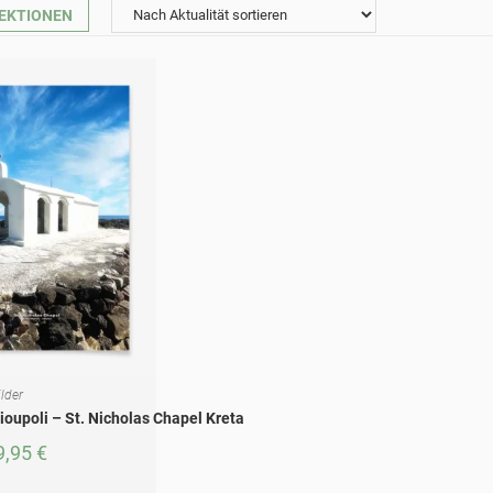
EKTIONEN
lder
ÜHRUNG WÄHLEN
oupoli – St. Nicholas Chapel Kreta
9,95
€