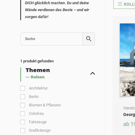
DICH glücklich machen. Du und deine
KOLL
Wände verdienen das Beste – und wir
sorgen dafür!
1
produkt gefunden
Themen
— Reisen
Architektur
Berlin
Blumen & Pflanzen
Wandbi
AUSF
Dieses Produkt weist mehrere Varianten auf. Die Optionen können auf der Produktseite gewählt werden
Colorkey
Georgi
Fahrzeuge
ab
1
Grafikdesign