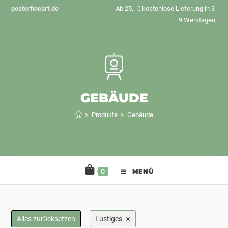
Zum
posterfineart.de
Ab 25,- € kostenlose Lieferung in 3-
Inhalt
9 Werktagen.
springen
GEBÄUDE
>
Produkte
>
Gebäude
0
MENÜ
×
Alles zurücksetzen
Lustiges