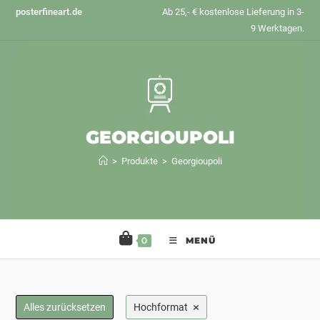
Zum
posterfineart.de
Ab 25,- € kostenlose Lieferung in 3-
Inhalt
9 Werktagen.
springen
GEORGIOUPOLI
>
Produkte
>
Georgioupoli
0
MENÜ
×
Alles zurücksetzen
Hochformat