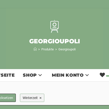
GEORGIOUPOLI
>
Produkte
>
Georgioupoli
SEITE
SHOP
MEIN KONTO
×
ücksetzen
Winterzeit