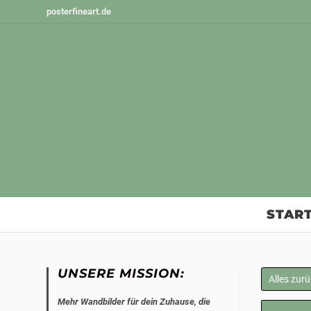
Zum
posterfineart.de
Inhalt
springen
START
UNSERE MISSION:
Alles zur
Mehr Wandbilder für dein Zuhause, die