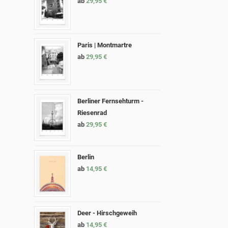
ab
29,95
€
Paris | Montmartre
ab
29,95
€
Berliner Fernsehturm -
Riesenrad
ab
29,95
€
Berlin
ab
14,95
€
Deer - Hirschgeweih
ab
14,95
€