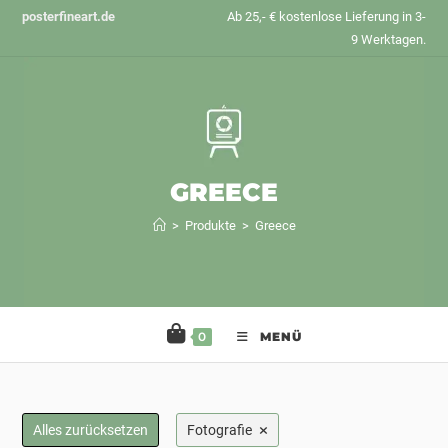
Zum
posterfineart.de
Ab 25,- € kostenlose Lieferung in 3-
Inhalt
9 Werktagen.
springen
GREECE
>
Produkte
>
Greece
0
MENÜ
×
Alles zurücksetzen
Fotografie