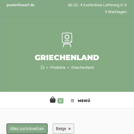
Zum
posterfineart.de
Ab 25,- € kostenlose Lieferung in 3-
Inhalt
9 Werktagen.
springen
GRIECHENLAND
>
Produkte
>
Griechenland
0
MENÜ
×
Alles zurücksetzen
Beige