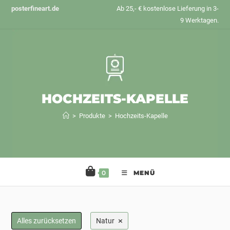
Zum
posterfineart.de
Ab 25,- € kostenlose Lieferung in 3-
Inhalt
9 Werktagen.
springen
HOCHZEITS-KAPELLE
>
Produkte
>
Hochzeits-Kapelle
0
MENÜ
×
Alles zurücksetzen
Natur