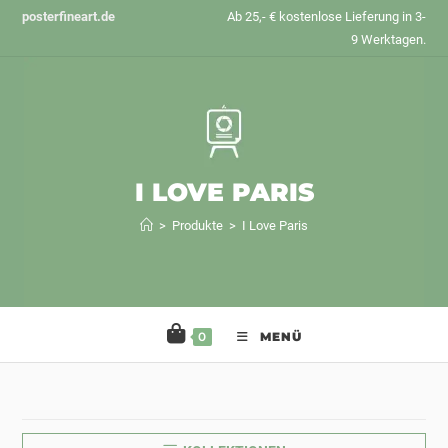
Zum
posterfineart.de
Ab 25,- € kostenlose Lieferung in 3-
Inhalt
9 Werktagen.
springen
I LOVE PARIS
>
Produkte
>
I Love Paris
0
MENÜ