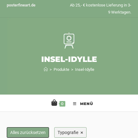
Zum
posterfineart.de
Ab 25,- € kostenlose Lieferung in 3-
Inhalt
9 Werktagen.
springen
INSEL-IDYLLE
>
Produkte
>
Insel-Idylle
0
MENÜ
×
Alles zurücksetzen
Typografie