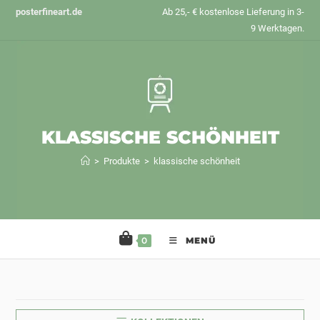
Zum
posterfineart.de
Ab 25,- € kostenlose Lieferung in 3-
Inhalt
9 Werktagen.
springen
KLASSISCHE SCHÖNHEIT
>
Produkte
>
klassische schönheit
0
MENÜ