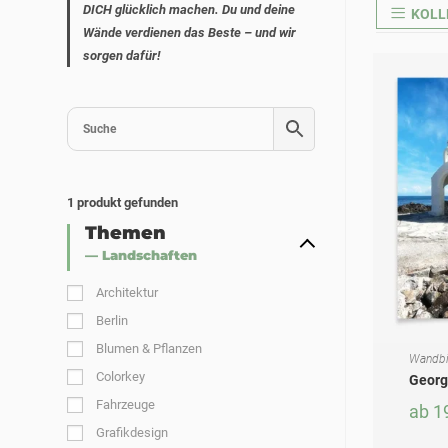
DICH glücklich machen. Du und deine
KOLL
Wände verdienen das Beste – und wir
sorgen dafür!
1
produkt gefunden
Themen
— Landschaften
Architektur
Berlin
Blumen & Pflanzen
Wandbi
AUSF
Dieses Produkt weist mehrere Varianten auf. Die Optionen können auf der Produktseite gewählt werden
Colorkey
Georgi
Fahrzeuge
ab
1
Grafikdesign