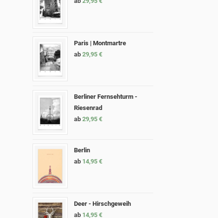
ab
29,95
€
Paris | Montmartre
ab
29,95
€
Berliner Fernsehturm -
Riesenrad
ab
29,95
€
Berlin
ab
14,95
€
Deer - Hirschgeweih
ab
14,95
€