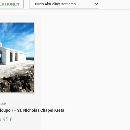
EKTIONEN
lder
ÜHRUNG WÄHLEN
oupoli – St. Nicholas Chapel Kreta
9,95
€