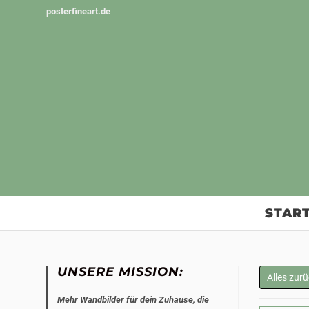
Zum
posterfineart.de
Inhalt
springen
START
UNSERE MISSION:
Alles zur
Mehr Wandbilder für dein Zuhause, die