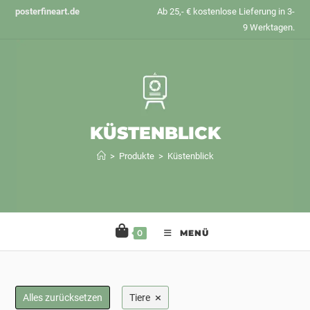
Zum
posterfineart.de
Ab 25,- € kostenlose Lieferung in 3-
Inhalt
9 Werktagen.
springen
KÜSTENBLICK
>
Produkte
>
Küstenblick
0
MENÜ
×
Alles zurücksetzen
Tiere