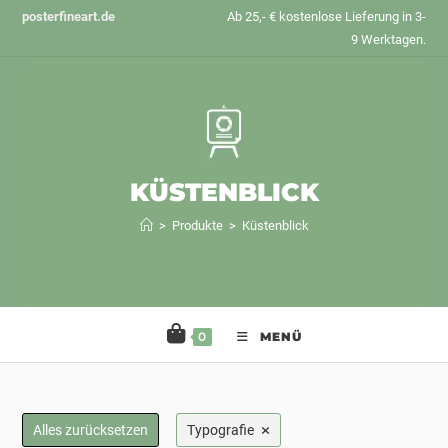
Zum
posterfineart.de
Ab 25,- € kostenlose Lieferung in 3-
Inhalt
9 Werktagen.
springen
KÜSTENBLICK
>
Produkte
>
Küstenblick
0
MENÜ
×
Alles zurücksetzen
Typografie