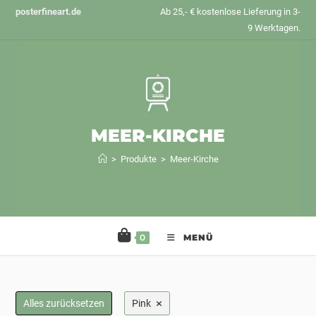
Zum
posterfineart.de
Ab 25,- € kostenlose Lieferung in 3-
Inhalt
9 Werktagen.
springen
MEER-KIRCHE
>
Produkte
>
Meer-Kirche
0
MENÜ
×
Alles zurücksetzen
Pink