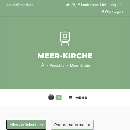
Zum
posterfineart.de
Ab 25,- € kostenlose Lieferung in 3-
Inhalt
9 Werktagen.
springen
MEER-KIRCHE
>
Produkte
>
Meer-Kirche
0
MENÜ
×
Alles zurücksetzen
Panoramaformat