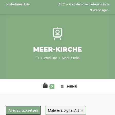
Zum
posterfineart.de
Ab 25,- € kostenlose Lieferung in 3-
Inhalt
9 Werktagen.
springen
MEER-KIRCHE
>
Produkte
>
Meer-Kirche
0
MENÜ
×
Alles zurücksetzen
Malerei & Digital Art