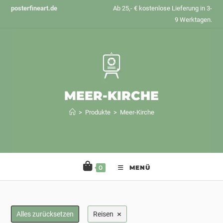
Zum
posterfineart.de
Ab 25,- € kostenlose Lieferung in 3-
Inhalt
9 Werktagen.
springen
MEER-KIRCHE
>
Produkte
>
Meer-Kirche
0
MENÜ
×
Alles zurücksetzen
Reisen